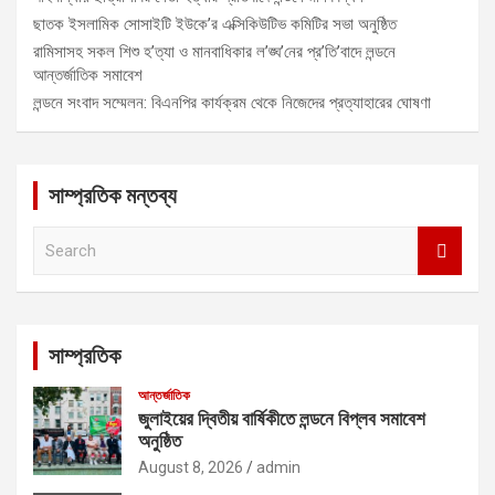
ছাতক ইসলামিক সোসাইটি ইউকে’র এক্সিকিউটিভ কমিটির সভা অনুষ্ঠিত
রামিসাসহ সকল শিশু হ’ত্যা ও মানবাধিকার ল’ঙ্ঘ’নের প্র’তি’বাদে লন্ডনে
আন্তর্জাতিক সমাবেশ
লন্ডনে সংবাদ সম্মেলন: বিএনপির কার্যক্রম থেকে নিজেদের প্রত্যাহারের ঘোষণা
সাম্প্রতিক মন্তব্য
S
e
a
r
c
সাম্প্রতিক
h
আন্তর্জাতিক
জুলাইয়ের দ্বিতীয় বার্ষিকীতে লন্ডনে বিপ্লব সমাবেশ
অনুষ্ঠিত
August 8, 2026
admin