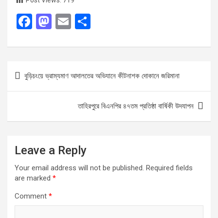
Post Views:
719
F
M
E
S
a
a
m
h
ce
st
ail
ar
b
o
e
Post
বুড়িচংয়ে ভ্রাম্যমাণ আদালতের অভিযানে কীটনাশক দোকানে জরিমানা
o
d
navigation
o
o
তাহিরপুরে বিএনপির ৪৭তম প্রতিষ্ঠা বার্ষিকী উদযাপন
k
n
Leave a Reply
Your email address will not be published.
Required fields
are marked
*
Comment
*