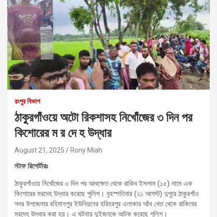
রংপুর বিভাগ
ঠাকুরগাঁওয়ে অটো রিকশাসহ নিখোঁজের ৩ দিন পর
কিশোরের ম র দে হ উদ্ধার
August 21, 2025
Rony Miah
স্টাফ রিপোর্টারঃ
ঠাকুরগাঁওয়ে নিখোঁজের ৩ দিন পর আখক্ষেত থেকে রাকিব ইসলাম (১৫) নামে এক
কিশোরের মরদেহ উদ্ধার করেছে পুলিশ। বৃহস্পতিবার (২১ আগস্ট) দুপুরে ঠাকুরগাঁও
সদর উপজেলার রহিমানপুর ইউনিয়নের হরিহরপুর এলাকার আঁখ খেত থেকে রাকিবের
মরদেহ উদ্ধার করা হয়। এ ঘটনায় দুইজনকে আটক করেছে পুলিশ।