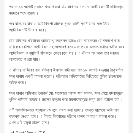
পরদিন ১৯ আগস্ট সকালে খবর পাওয়া যায় রাকিবের চালানো অটোরিকশাটি হরিহরপুর
ময়দানে পড়ে রয়েছে।
পরে রাকিবের বাবা ও অটোরিকশা মালিক সুজন আলী স্থানীয়দের সঙ্গে নিয়ে
অটোরিকশাটি উদ্ধার করে।
তবে রাকিবের পরিবারের অভিযোগ, রুহুলসহ আরও বেশ কয়েকজন যোগসাজশ করে
রাকিবকে কৌশলে অটোরিকশাসহ অপহরণ করে এবং তাকে অজ্ঞাত স্থানে আটক করে
অটোরিকশা ও ব্যাটারি বাঁশঝাড়ে ফেলে চলে যায়। এ ঘটনার পর আজ তার মরদেহ
আখক্ষেতে পাওয়া যায়।
এ ঘটনায় রাকিবের বাবা রফিকুল ইসলাম বাদী হয়ে গত ১৮ আগস্ট সন্ধ্যায় ঠাকুরগাঁও
সদর থানায় একটি মামলা করেন। পরিবারের অভিযোগের ভিত্তিতে পুলিশ দুইজনকে
আটক করে।
সদর থানার অফিসার ইনচার্জ মো. সরোয়ারে আলম খান জানান, খবর পেয়ে ঘটনাস্থলে
পুলিশ পাঠানো হয়েছে। মরদেহ উদ্ধার করে ময়নাতদন্তের জন্য মর্গে পাঠানো হবে।
এটি প্রাথমিকভাবে হত্যাকাণ্ড বলে ধারণা করা হচ্ছে। তদন্ত সাপেক্ষে আইনগত
ব্যবস্থা নেওয়া হবে। এ বিষয়ে কিশোরের পরিবার থানায় অপহরণ মামলা করে।
এখন এটি হত্যা মামলা হবে।