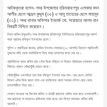
আটককৃতরা হলেন- সদর উপজেলার হরিনারায়ণপুর এলাকার মদন
আলীর ছেলে আব্দুল কুদ্দুস (৩৫) ও আবু তাহেরের ছেলে মাহাবুব
(৩২)। সদর থানার অফিসার ইনচার্জ মো. সরোয়ারে আলম খান
বিষয়টি নিশ্চিত করেছেন।
নিহত রাকিব ঠাকুরগাঁও সদর উপজেলার রহিমানপুর ইউনিয়নের হরিনারায়ণপুর আদর্শ
পাড়া গ্রামের রফিকুল ইসলামের ছেলে।‌
পুলিশ ও স্থানীয়রা জানায়, রাকিব ইসলাম সোমবার (১৮ আগস্ট) বিকেলে প্রতিবেশী
সুজনের বাড়ি থেকে অটোরিকশা নিয়ে ভাড়া চালানোর জন্য বের হয়।
প্রতিদিনের ন্যায় রাকিব রাত ৮টার দিকে বাড়িতে না ফিরলে পরিবারের লোকজন তাকে
বিভিন্ন স্থানে খোঁজাখুঁজি করতে থাকে।
খোঁজাখুঁজির একপর্যায়ে তার বাবা রফিকুল ইসলাম খবর পান- তার ছেলে ওইদিন
বিকেল ৬টার দিকে রুহুল নামে এক ব্যক্তিকে জেলা সদরের স্টেশন রোড থেকে
ভগতগাজীতে নিয়ে যায়।
সেখানে যাওয়ার পর কিশোর রাকিব ও যাত্রী রুহুলকে আটক করে রাখে এলাকাবাসী।
পরে রুহুলকে না ছাড়লেও রাকিবকে তারা ছেড়ে দেয় কিন্ত তারপরও রাকিব বাড়ি
আসেনি।