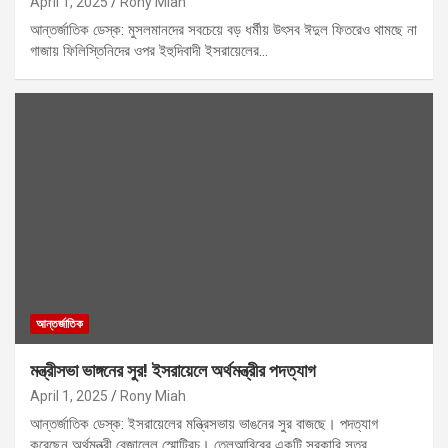
April 1, 2025
Rony Miah
আন্তর্জাতিক ডেস্ক: মুসলমানদের সবচেয়ে বড় ধর্মীয় উৎসব ঈদুল ফিতরেও থামছে না
গাজায় ফিলিস্তিনিদের ওপর ইহুদিবাদী ইসরায়েলের…
আন্তর্জাতিক
মন্ত্রীসভা ভাঙ্গনের সুর! ইসরায়েলে অর্থমন্ত্রীর পদত্যাগ
April 1, 2025
Rony Miah
আন্তর্জাতিক ডেস্ক: ইসরায়েলের মন্ত্রিসভায় ভাঙনের সুর বাজছে। পদত্যাগ
করেছেন অর্থমন্ত্রী বেজালেল স্মোট্রিচ। তেলআবিবের একটি সরকারি সূত্র…