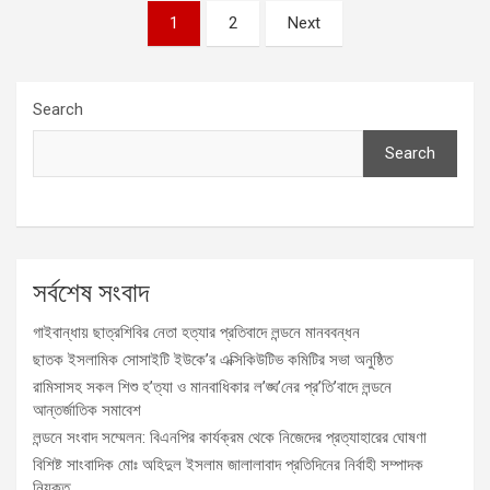
Posts
1
2
Next
pagination
Search
Search
সর্বশেষ সংবাদ
গাইবান্ধায় ছাত্রশিবির নেতা হত্যার প্রতিবাদে লন্ডনে মানববন্ধন
ছাতক ইসলামিক সোসাইটি ইউকে’র এক্সিকিউটিভ কমিটির সভা অনুষ্ঠিত
রামিসাসহ সকল শিশু হ’ত্যা ও মানবাধিকার ল’ঙ্ঘ’নের প্র’তি’বাদে লন্ডনে
আন্তর্জাতিক সমাবেশ
লন্ডনে সংবাদ সম্মেলন: বিএনপির কার্যক্রম থেকে নিজেদের প্রত্যাহারের ঘোষণা
বিশিষ্ট সাংবাদিক মোঃ অহিদুল ইসলাম জালালাবাদ প্রতিদিনের নির্বাহী সম্পাদক
নিযুক্ত