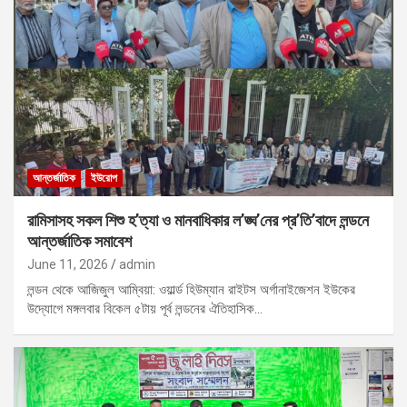
আন্তর্জাতিক
ইউরোপ
রামিসাসহ সকল শিশু হ’ত্যা ও মানবাধিকার ল’ঙ্ঘ’নের প্র’তি’বাদে লন্ডনে
আন্তর্জাতিক সমাবেশ
June 11, 2026
admin
লন্ডন থেকে আজিজুল আম্বিয়া: ওয়ার্ল্ড হিউম্যান রাইটস অর্গানাইজেশন ইউকের
উদ্যোগে মঙ্গলবার বিকেল ৫টায় পূর্ব লন্ডনের ঐতিহাসিক…