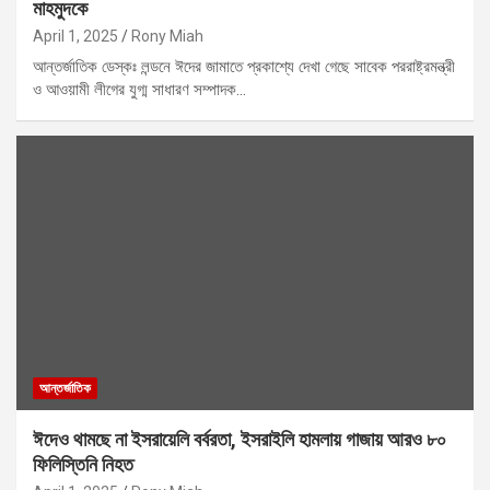
মাহমুদকে
April 1, 2025
Rony Miah
আন্তর্জাতিক ডেস্কঃ লন্ডনে ঈদের জামাতে প্রকাশ্যে দেখা গেছে সাবেক পররাষ্ট্রমন্ত্রী
ও আওয়ামী লীগের যুগ্ম সাধারণ সম্পাদক…
আন্তর্জাতিক
ঈদেও থামছে না ইসরায়েলি বর্বরতা, ইসরাইলি হামলায় গাজায় আরও ৮০
ফিলিস্তিনি নিহত