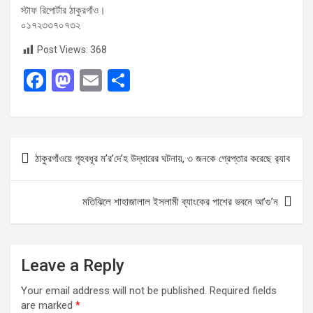
স্টাফ রিপোর্টার ঠাকুরগাঁও।
০১৭২৩৩৭০৭৩২
Post Views:
368
F
M
E
S
a
a
m
h
ce
st
ail
ar
b
o
e
Post
ঠাকুরগাঁওয়ে গৃহবধূর ম’র’দে’হ উদ্ধারের ঘটনায়, ৩ জনকে গ্রেপ্তার করেছে র‍্যাব
o
d
navigation
o
o
মতিঝিলে শাহাজালাল ইসলামী ব্যাংকের পাশের ভবনে আ’গু’ন
k
n
Leave a Reply
Your email address will not be published.
Required fields
are marked
*