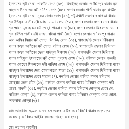
ইসলামের স্ত্রী মোছা. পারভীন বেগম (৪৫), ঝিনাইদহ জেলার কোটচাঁদপুর থানার মৃত
সহিরুল ইসলামের স্ত্রী নাসিমা বেগম (৪৫), যশোর জেলার শার্শা থানার মৃত রবিউল
ইসলামের স্ত্রী মোছা. নুরুন নাহার বেগম (৫০), পটুয়াখালী জেলার কলাপাড়া থানার
মৃত ইউসুফ আলীর স্ত্রী মোছা. ময়না বেগম (৫০), যশোর জেলার যশোর সদর থানার
মৃত আরশাদুল হকের স্ত্রী মোছা. শায়না শেখ (৪০), যশোর জেলার ঝিকরগাছা থানার
মৃত রবিউল গাজীর স্ত্রী মোছা. রহিমা গাজী (৪৫), যশোর জেলার মনিরামপুর থানার
আল আমিন মিয়ার স্ত্রী মোছা. বিলকিছ বেগম (৩৫), খাগড়াছড়ি জেলার দিঘিনালা
থানার রুহুল আমিনের স্ত্রী মোছা. রাশিদা বেগম (৬০), খাগড়াছড়ি জেলার দিঘিনালা
থানার রুহুল আমিনের ছেলে সাইফুল ইসলাম (৩৫), খাগড়াছড়ি জেলার দিঘিনালা
থানার সাইফুল ইসলামের স্ত্রী মোছা. নুরতাজ বেগম (৩০), বরিশাল জেলার গরুনদী
থানার সোহেল সিকদারের স্ত্রী নাছিমা বেগম (৩৫), খাগড়াছড়ি জেলার দিঘিনালা থানার
সাইফুল ইসলামের মেয়ে মোছা.সায়রা খাতুন (১১), খাগড়াছড়ি জেলার দিঘিনালা থানার
সাইফুল ইসলামের ছেলে সাহেল (৭), নড়াইল জেলার কালিয়া থানার ইলিয়াস
মোল্লার ছেলে রহিম (১৬), নড়াইল জেলার কালিয়া থানার ইলিয়াস মোল্লার স্ত্রী
মোছা. লাভলী (৩৫), নড়াইল জেলার কালিয়া থানার ইলিয়াস মোল্লার ছেলে মো.
সামিউল মোল্যা (৪), নড়াইল জেলার কালিয়া থানার ইলিয়াস মোল্লার মেয়ে মোছা.
আফসানা মোল্যা (৬)।
ওসি জাকারিয়া মণ্ডল বলেন, ১৭ জনকে আটক করে বিজিবি থানায় হস্তান্তর
করেছে। এ বিষয়ে আইনি ব্যবস্থা গ্রহণ করা হবে।
মোঃ জয়নাল আবেদীন