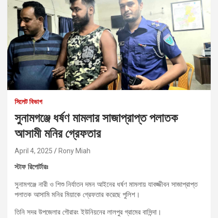
সিলেট বিভাগ
সুনামগঞ্জে ধর্ষণ মামলার সাজাপ্রাপ্ত পলাতক
আসামী মনির গ্রেফতার
April 4, 2025
Rony Miah
স্টাফ রিপোর্টারঃ
সুনামগঞ্জে নারী ও শিশু নির্যাতন দমন আইনের ধর্ষণ মামলায় যাবজ্জীবন সাজাপ্রাপ্ত
পলাতক আসামি মনির মিয়াকে গ্রেফতার করেছে পুলিশ।
তিনি সদর উপজেলার গৌরারং ইউনিয়নের লালপুর গ্রামের বাসিন্দা।