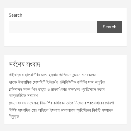
Search
Search
সর্বশেষ সংবাদ
গাইবান্ধায় ছাত্রশিবির নেতা হত্যার প্রতিবাদে লন্ডনে মানববন্ধন
ছাতক ইসলামিক সোসাইটি ইউকে’র এক্সিকিউটিভ কমিটির সভা অনুষ্ঠিত
রামিসাসহ সকল শিশু হ’ত্যা ও মানবাধিকার ল’ঙ্ঘ’নের প্র’তি’বাদে লন্ডনে
আন্তর্জাতিক সমাবেশ
লন্ডনে সংবাদ সম্মেলন: বিএনপির কার্যক্রম থেকে নিজেদের প্রত্যাহারের ঘোষণা
বিশিষ্ট সাংবাদিক মোঃ অহিদুল ইসলাম জালালাবাদ প্রতিদিনের নির্বাহী সম্পাদক
নিযুক্ত