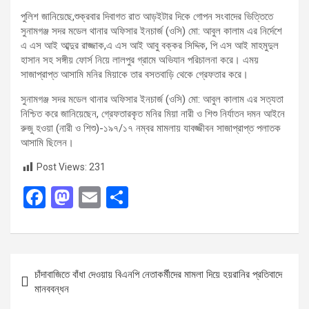
পুলিশ জানিয়েছে,শুক্রবার দিবাগত রাত আড়ইটার দিকে গোপন সংবাদের ভিত্তিতে
সুনামগঞ্জ সদর মডেল থানার অফিসার ইনচার্জ (ওসি) মো: আবুল কালাম এর নির্দেশে
এ এস আই আব্দুর রাজ্জাক,এ এস আই আবু বক্কর সিদ্দিক, পি এস আই মাহমুদুল
হাসান সহ সঙ্গীয় ফোর্স নিয়ে লালপুর গ্রামে অভিযান পরিচালনা করে। এময়
সাজাপ্রাপ্ত আসামি মনির মিয়াকে তার বসতবাড়ি থেকে গ্রেফতার করে।
সুনামগঞ্জ সদর মডেল থানার অফিসার ইনচার্জ (ওসি) মো: আবুল কালাম এর সত্যতা
নিশ্চিত করে জানিয়েছেন, গ্রেফতারকৃত মনির মিয়া নারী ও শিশু নির্যাতন দমন আইনে
রুজু হওয়া (নারী ও শিশু)-১৯৭/১৭ নম্বর মামলায় যাবজ্জীবন সাজাপ্রাপ্ত পলাতক
আসামি ছিলেন।
Post Views:
231
F
M
E
S
a
a
m
h
ce
st
ail
ar
b
o
e
Post
চাঁদাবাজিতে বাঁধা দেওয়ায় বিএনপি নেতাকর্মীদের মামলা দিয়ে হয়রানির প্রতিবাদে
o
d
navigation
মানববন্ধন
o
o