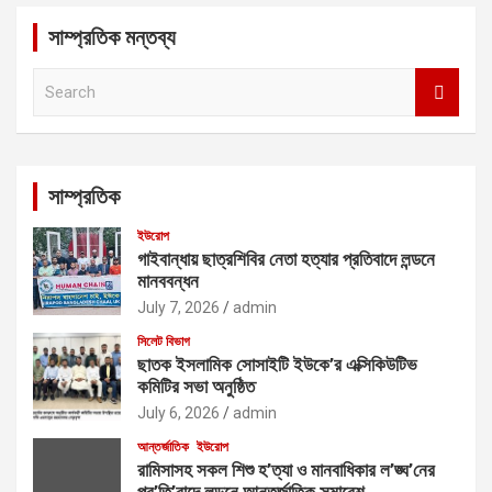
সাম্প্রতিক মন্তব্য
S
e
a
r
c
সাম্প্রতিক
h
ইউরোপ
গাইবান্ধায় ছাত্রশিবির নেতা হত্যার প্রতিবাদে লন্ডনে
মানববন্ধন
July 7, 2026
admin
সিলেট বিভাগ
ছাতক ইসলামিক সোসাইটি ইউকে’র এক্সিকিউটিভ
কমিটির সভা অনুষ্ঠিত
July 6, 2026
admin
আন্তর্জাতিক
ইউরোপ
রামিসাসহ সকল শিশু হ’ত্যা ও মানবাধিকার ল’ঙ্ঘ’নের
প্র’তি’বাদে লন্ডনে আন্তর্জাতিক সমাবেশ