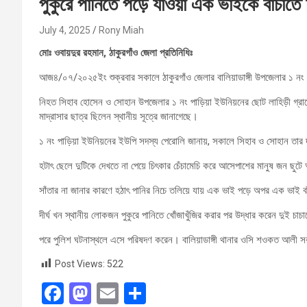
পুকুরে পানিতে পড়ে যাওয়া এক ভাইকে বাঁচাতে 
July 4, 2025
Rony Miah
মোঃ ওবায়দুর রহমান, ঠাকুরগাঁও জেলা প্রতিনিধিঃ
আজ৪/০৭/২০২৫ইং শুক্রবার সকালে ঠাকুরগাঁও জেলার বালিয়াডাঙ্গী উপজেলার ১ নং 
নিহত সিহাব হোসেন ও সোহান উপজেলার ১ নং পাড়িয়া ইউনিয়নের ছোট লাহিড়ী গ্র
মাদ্রাসার ছাত্র ছিলেন স্থানীয় সূত্রে জানাগেছে।
১ নং পাড়িয়া ইউনিয়নের ইউপি সদস্য পেরোলি জানায়, সকালে সিহাব ও সোহান তার দা
হটাৎ ছেলে দুটিকে দেখতে না পেয়ে চিৎকার চেঁচামেচি করে আসেপাশের মানুষ জন ছু
সাঁতার না জানার কারণে হঠাৎ পানির নিচে তলিয়ে যায় এক ভাই পড়ে অপর এক ভাই বা
দীর্ঘ খন স্থানীয় লোকজন পুকুরে পানিতে খোঁজাখুঁজির করার পর উদ্ধার করেন দুই চা
পরে পুলিশ ঘটনাস্থলে এসে পরিষদণ করেন। বালিয়াডাঙ্গী থানার ওসি শওকত আলী সর
Post Views:
522
F
M
E
S