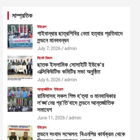
r
c
সাম্প্রতিক
h
ইউরোপ
গাইবান্ধায় ছাত্রশিবির নেতা হত্যার প্রতিবাদে
লন্ডনে মানববন্ধন
July 7, 2026
admin
সিলেট বিভাগ
ছাতক ইসলামিক সোসাইটি ইউকে’র
এক্সিকিউটিভ কমিটির সভা অনুষ্ঠিত
July 6, 2026
admin
আন্তর্জাতিক
ইউরোপ
রামিসাসহ সকল শিশু হ’ত্যা ও মানবাধিকার
ল’ঙ্ঘ’নের প্র’তি’বাদে লন্ডনে আন্তর্জাতিক
সমাবেশ
June 11, 2026
admin
ইউরোপ
লন্ডনে সংবাদ সম্মেলন: বিএনপির কার্যক্রম থেকে