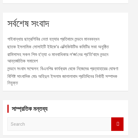
সর্বশেষ সংবাদ
গাইবান্ধায় ছাত্রশিবির নেতা হত্যার প্রতিবাদে লন্ডনে মানববন্ধন
ছাতক ইসলামিক সোসাইটি ইউকে’র এক্সিকিউটিভ কমিটির সভা অনুষ্ঠিত
রামিসাসহ সকল শিশু হ’ত্যা ও মানবাধিকার ল’ঙ্ঘ’নের প্র’তি’বাদে লন্ডনে
আন্তর্জাতিক সমাবেশ
লন্ডনে সংবাদ সম্মেলন: বিএনপির কার্যক্রম থেকে নিজেদের প্রত্যাহারের ঘোষণা
বিশিষ্ট সাংবাদিক মোঃ অহিদুল ইসলাম জালালাবাদ প্রতিদিনের নির্বাহী সম্পাদক
নিযুক্ত
সাম্প্রতিক মন্তব্য
S
e
a