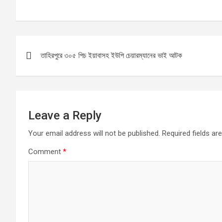
a
a
m
h
ce
st
ail
ar
b
o
e
Post
o
d
তাহিরপুরে ৩০৫ পিচ ইয়াবাসহ ইউপি চেয়ারম্যানের ভাই আটক
navigation
o
o
k
n
Leave a Reply
Your email address will not be published.
Required fields a
Comment
*